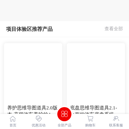
项目体验区推荐产品
养护思维导图道具2.0版
底盘思维导图道具2.1-
本-高频汽车养护的4大
全面的汽车底盘系统养
系统详细解剖|让车主全
护知识详细解剖|让车主
2980
2980
￥
.
00
￥
.
00
首页
优惠活动
全部产品
购物车
联系客服
面了解养护知识
全面了解底盘知识